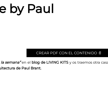
e by Paul
CREAR PDF CON EL CONTENIDO 📄
 la semana”
en el
blog de LIVING KITS
y os traemos otra cas
itectura de Paul Brant.