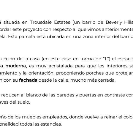
situada en Trousdale Estates (un barrio de Beverly Hills
 abordar este proyecto con respecto al que vimos anteriorment
ela. Esta parcela está ubicada en una zona interior del barrio
rucción de la casa (en este caso en forma de “L”) el espaci
sa moderna,
es muy acristalada para que los interiores s
eamiento y la orientación, proponiendo porches que proteja
an con su
fachada
desde la calle, mucho más cerrada.
e reducen al blanco de las paredes y puertas en contraste co
ves del suelo.
iseño de los muebles empleados, donde vuelve a reinar el colo
nalidad todos las estancias.