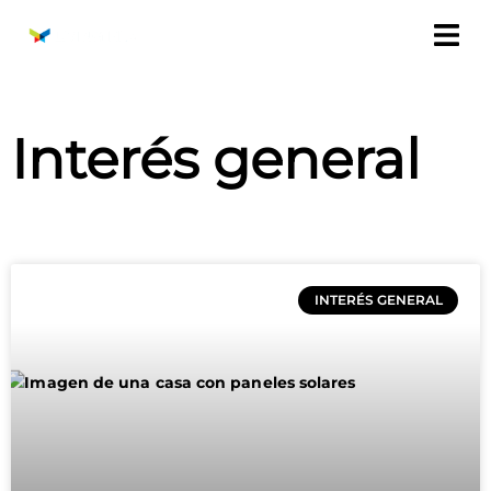
Ir
al
contenido
Interés general
Página
Página
Página
INTERÉS GENERAL