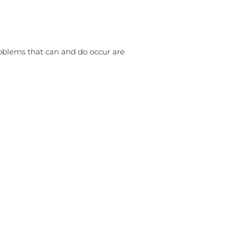
oblems that can and do occur are
Great p
recom
JESU
Rincón 