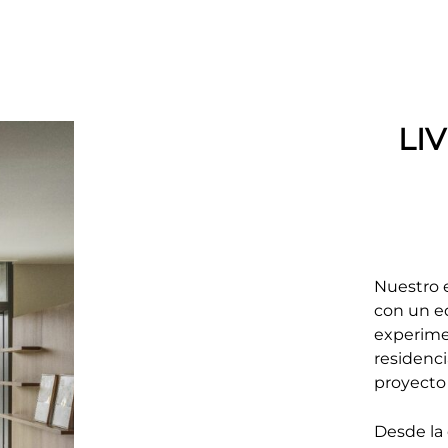
LI
Nuestro e
con un e
experimen
residenci
proyecto
Desde la 