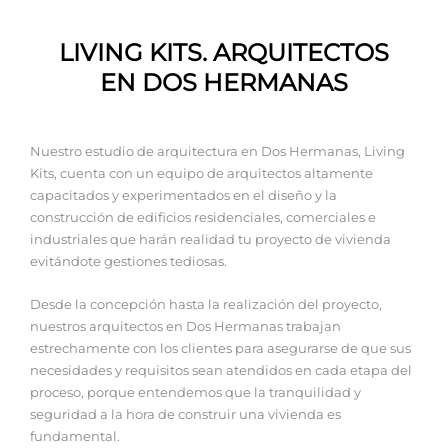
LIVING KITS. ARQUITECTOS
EN DOS HERMANAS
Nuestro estudio de arquitectura en Dos Hermanas, Living
Kits, cuenta con un equipo de arquitectos altamente
capacitados y experimentados en el diseño y la
construcción de edificios residenciales, comerciales e
industriales que harán realidad tu proyecto de vivienda
evitándote gestiones tediosas.
Desde la concepción hasta la realización del proyecto,
nuestros arquitectos en Dos Hermanas trabajan
estrechamente con los clientes para asegurarse de que sus
necesidades y requisitos sean atendidos en cada etapa del
proceso, porque entendemos que la tranquilidad y
seguridad a la hora de construir una vivienda es
fundamental.